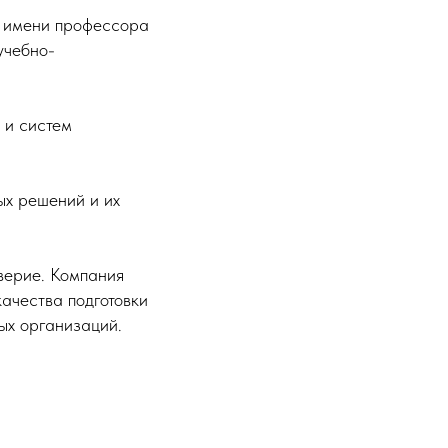
и имени профессора
учебно-
 и систем
ых решений и их
верие. Компания
ачества подготовки
ых организаций.
По вопросам приобретения
sales@kmyt.ru
По общим вопросам