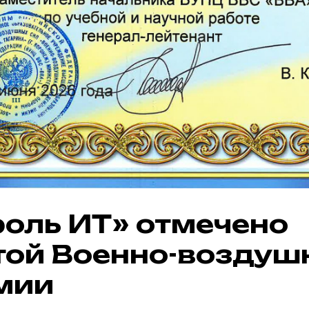
роль ИТ» отмечено
той Военно-воздуш
мии