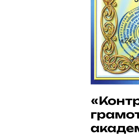
«Конт
грамо
акаде