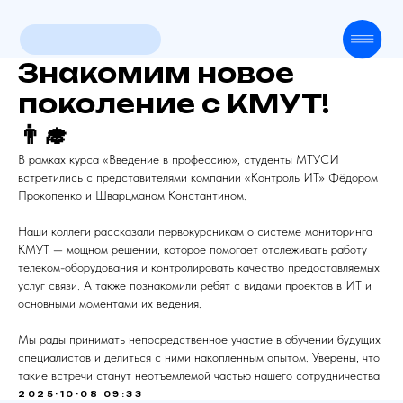
Главная
О компании
Знакомим новое
Техподдержка
Продукт
поколение с КМУТ!
Оборудование
👨‍🎓
Контакты
В рамках курса «Введение в профессию», студенты МТУСИ
Новости
встретились с представителями компании «Контроль ИТ» Фёдором
Прокопенко и Шварцманом Константином.
Наши коллеги рассказали первокурсникам о системе мониторинга
КМУТ — мощном решении, которое помогает отслеживать работу
телеком-оборудования и контролировать качество предоставляемых
услуг связи. А также познакомили ребят с видами проектов в ИТ и
основными моментами их ведения.
Мы рады принимать непосредственное участие в обучении будущих
специалистов и делиться с ними накопленным опытом. Уверены, что
такие встречи станут неотъемлемой частью нашего сотрудничества!
2025-10-08 09:33