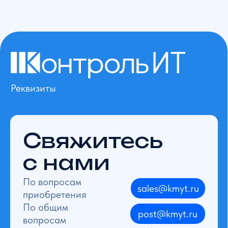
Реквизиты
Свяжитесь
с нами
По вопросам
sales@kmyt.ru
приобретения
По общим
post@kmyt.ru
вопросам
Для справок
+7 (495) 785-57-50
Тех. поддержка
+7 (800) 100-01-07
Адрес офиса