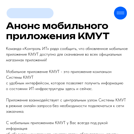
Главная
О компании
Анонс мобильного
Техподдержка
Продукт
приложения КМУТ
Оборудование
Команда «Контроль ИТ» рада сообщить, что обновленное мобильное
Контакты
приложение КМУТ доступно для скачивания во всех официальных
Новости
магазинах приложений!
Мобильное приложение КМУТ - это приложение-компаньон
Системы КМУТ
с удобным интерфейсом, которое позволяет получить информацию
о состоянии ИТ-инфраструктуры здесь и сейчас.
Приложение взаимодействует с центральным узлом Системы КМУТ
в режиме онлайн-запроса без необходимости подключаться к сети
заказчика.
С мобильным приложением КМУТ у Вас всегда под рукой
информация