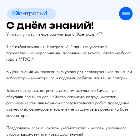
Главная
О компании
С днём знаний!
Техподдержка
Продукт
Учиться, учиться и еще раз учиться с "Контроль ИТ"!
Оборудование
1 сентября компания "Контроль ИТ" приняла участие в
Контакты
торжественных мероприятиях, посвященных началу нового учебного
года в МТУСИ!
Новости
В День знаний мы провели экскурсию для первокурсников по нашей
лаборатории мониторинга и подарили ребятам памятные подарки.
Также состоялась встреча с деканом факультета СиСС, где
обсудили планы по дальнейшему развитию сотрудничества:
расширение тем для научно-исследовательских работ, проведение
совместных семинаров и вовлечение студентов в проекты на базе
лаборатории.
Поздравляем всех с началом учебного года и желаем уверенного
старта, вдохновения и новых достижений!