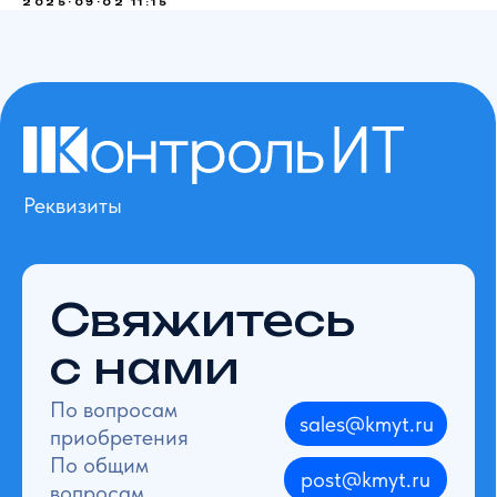
2025-09-02 11:15
Реквизиты
Свяжитесь
с нами
По вопросам
sales@kmyt.ru
приобретения
По общим
post@kmyt.ru
вопросам
Для справок
+7 (495) 785-57-50
Тех. поддержка
+7 (800) 100-01-07