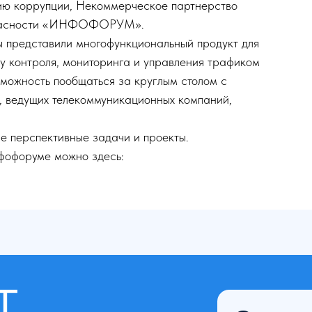
ию коррупции, Некоммерческое партнерство
опасности «ИНФОФОРУМ».
представили многофункциональный продукт для
у контроля, мониторинга и управления трафиком
можность пообщаться за круглым столом с
, ведущих телекоммуникационных компаний,
е перспективные задачи и проекты.
фофоруме можно здесь:
Свяжитесь
с нами
+7 (800) 100-01-07 тех. поддержка
+7 (495) 785-57-50 для справок