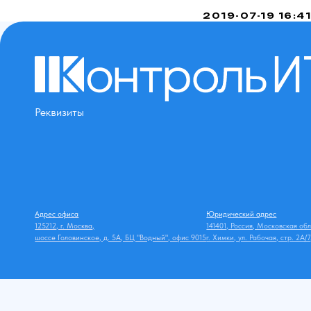
2019-07-19 16:41
Реквизиты
Адрес офиса
Юридический адрес
125212, г. Москва,
141401, Россия, Московская обл., г.о. Химк
шоссе Головинское, д. 5А, БЦ "Водный", офис 9015
г. Химки, ул. Рабочая, стр. 2А/7, к. 26, оф