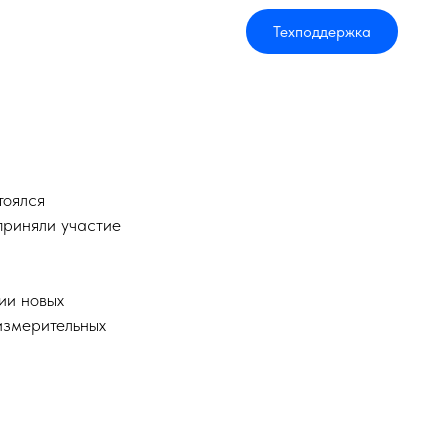
Техподдержка
тоялся
приняли участие
ии новых
измерительных