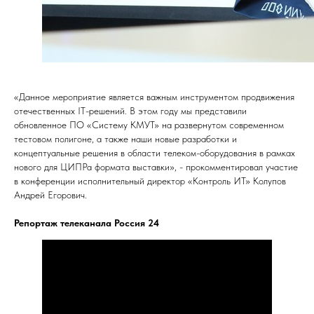
141401, Россия, Московская обл., г.о. Химки,
г. Химки, ул. Рабочая, стр. 2А/7, к. 26, офис 201
© Все права защищены
ООО "Контроль ИТ" 2009-
2026
«Данное мероприятие является важным инструментом продвижения
отечественных IT-решений. В этом году мы представили
обновленное ПО «Систему КМУТ» на развернутом современном
тестовом полигоне, а также наши новые разработки и
концептуальные решения в области телеком-оборудования в рамках
нового для ЦИПРа формата выставки», - прокомментировал участие
в конференции исполнительный директор «Контроль ИТ» Колупов
Андрей Егорович.
Репортаж телеканала Россия 24