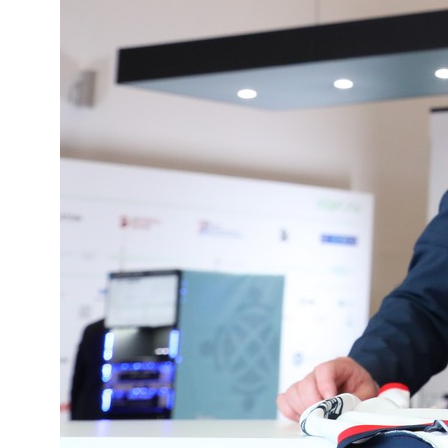
Реквизиты
Свяжитесь
с нами
По вопросам
sales@kmyt.ru
приобретения
По общим
post@kmyt.ru
вопросам
Для справок
+7 (495) 785-57-50
Тех. поддержка
+7 (800) 100-01-07
Адрес офиса
125212, г. Москва,
шоссе Головинское, д. 5А, БЦ "Водный", офис 9015
Юридический адрес