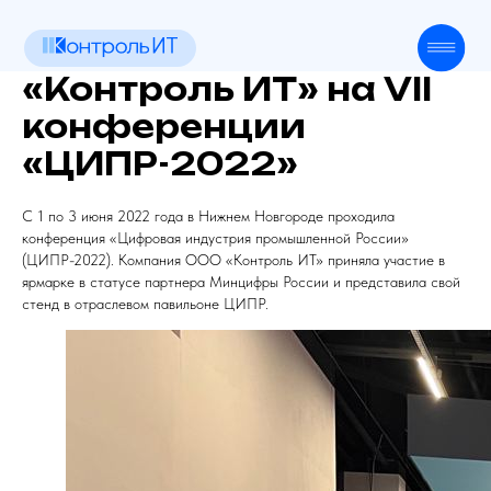
Главная
О компании
«Контроль ИТ» на VII
Техподдержка
Продукт
конференции
Оборудование
«ЦИПР-2022»
Контакты
Новости
С 1 по 3 июня 2022 года в Нижнем Новгороде проходила
конференция «Цифровая индустрия промышленной России»
(ЦИПР-2022). Компания ООО «Контроль ИТ» приняла участие в
ярмарке в статусе партнера Минцифры России и представила свой
стенд в отраслевом павильоне ЦИПР.